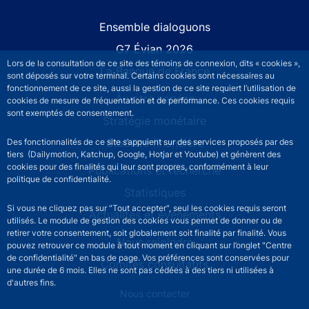
Site navigation
Ensemble dialoguons
G7 Évian 2026
Lors de la consultation de ce site des témoins de connexion, dits « cookies »,
La Banque de France
sont déposés sur votre terminal. Certains cookies sont nécessaires au
fonctionnement de ce site, aussi la gestion de ce site requiert l’utilisation de
À votre service
cookies de mesure de fréquentation et de performance. Ces cookies requis
sont exemptés de consentement.
Stratégie monétaire
Stabilité financière
Des fonctionnalités de ce site s’appuient sur des services proposés par des
tiers (Dailymotion, Katchup, Google, Hotjar et Youtube) et génèrent des
cookies pour des finalités qui leur sont propres, conformément à leur
Publications et recherche
politique de confidentialité.
Statistiques
Si vous ne cliquez pas sur "Tout accepter", seul les cookies requis seront
Actualités et événements
utilisés. Le module de gestion des cookies vous permet de donner ou de
retirer votre consentement, soit globalement soit finalité par finalité. Vous
Nous rejoindre
pouvez retrouver ce module à tout moment en cliquant sur l’onglet "Centre
de confidentialité" en bas de page. Vos préférences sont conservées pour
Comités consultatifs
une durée de 6 mois. Elles ne sont pas cédées à des tiers ni utilisées à
d'autres fins.
Footer secondary menu
Nous contacter