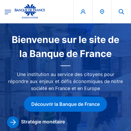
egion
Banque de France - Menu Principal
Aller au contenu principal
Image
Bienvenue sur le site de
la Banque de France
Une institution au service des citoyens pour
répondre aux enjeux et défis économiques de notre
société en France et en Europe
Découvrir la Banque de France
Stratégie monétaire