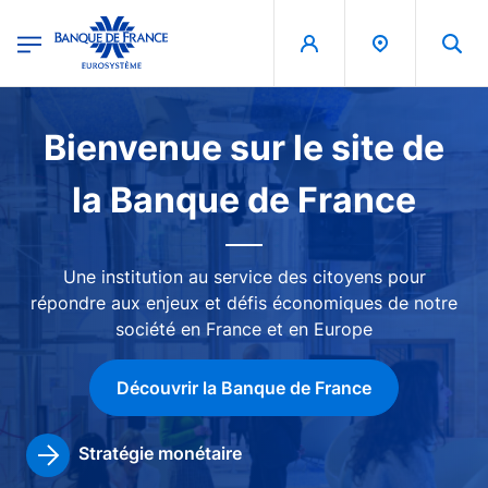
egion
Banque de France - Menu Principal
Aller au contenu principal
Image
Bienvenue sur le site de
la Banque de France
Une institution au service des citoyens pour
répondre aux enjeux et défis économiques de notre
société en France et en Europe
Découvrir la Banque de France
Stratégie monétaire