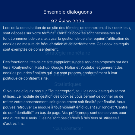
Site navigation
Ensemble dialoguons
G7 Évian 2026
Lors de la consultation de ce site des témoins de connexion, dits « cookies »,
La Banque de France
sont déposés sur votre terminal. Certains cookies sont nécessaires au
fonctionnement de ce site, aussi la gestion de ce site requiert l’utilisation de
À votre service
cookies de mesure de fréquentation et de performance. Ces cookies requis
sont exemptés de consentement.
Stratégie monétaire
Stabilité financière
Des fonctionnalités de ce site s’appuient sur des services proposés par des
tiers (Dailymotion, Katchup, Google, Hotjar et Youtube) et génèrent des
cookies pour des finalités qui leur sont propres, conformément à leur
Publications et recherche
politique de confidentialité.
Statistiques
Si vous ne cliquez pas sur "Tout accepter", seul les cookies requis seront
Actualités et événements
utilisés. Le module de gestion des cookies vous permet de donner ou de
retirer votre consentement, soit globalement soit finalité par finalité. Vous
Nous rejoindre
pouvez retrouver ce module à tout moment en cliquant sur l’onglet "Centre
de confidentialité" en bas de page. Vos préférences sont conservées pour
Comités consultatifs
une durée de 6 mois. Elles ne sont pas cédées à des tiers ni utilisées à
d'autres fins.
Footer secondary menu
Nous contacter