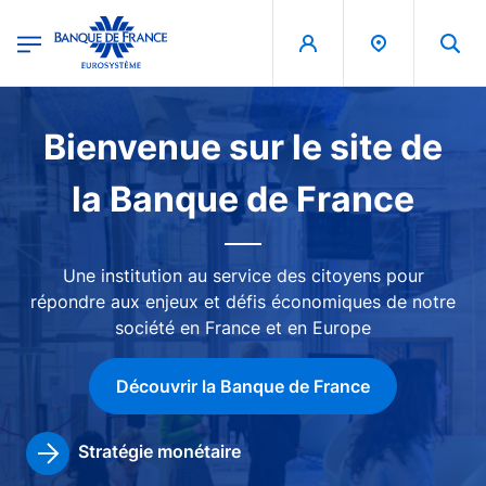
egion
Banque de France - Menu Principal
Aller au contenu principal
Image
Bienvenue sur le site de
la Banque de France
Une institution au service des citoyens pour
répondre aux enjeux et défis économiques de notre
société en France et en Europe
Découvrir la Banque de France
Stratégie monétaire