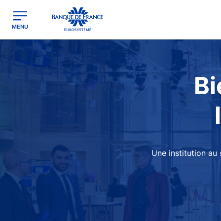
egion
Banque de France - Menu Principal
MENU
Image
Bi
Une institution au