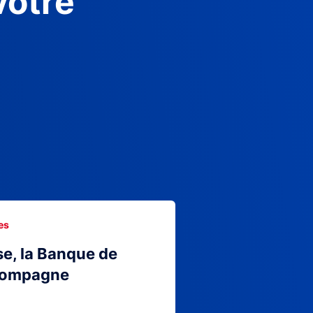
votre
es
se, la Banque de
compagne