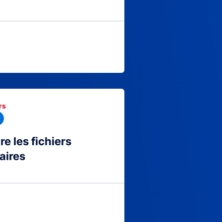
rs
 les fichiers
aires