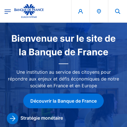
egion
Banque de France - Menu Principal
Aller au contenu principal
Image
Bienvenue sur le site de
la Banque de France
Une institution au service des citoyens pour
répondre aux enjeux et défis économiques de notre
société en France et en Europe
Découvrir la Banque de France
Stratégie monétaire