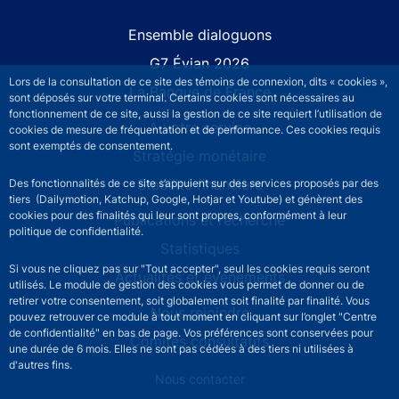
Site navigation
Ensemble dialoguons
G7 Évian 2026
Lors de la consultation de ce site des témoins de connexion, dits « cookies »,
La Banque de France
sont déposés sur votre terminal. Certains cookies sont nécessaires au
fonctionnement de ce site, aussi la gestion de ce site requiert l’utilisation de
À votre service
cookies de mesure de fréquentation et de performance. Ces cookies requis
sont exemptés de consentement.
Stratégie monétaire
Stabilité financière
Des fonctionnalités de ce site s’appuient sur des services proposés par des
tiers (Dailymotion, Katchup, Google, Hotjar et Youtube) et génèrent des
cookies pour des finalités qui leur sont propres, conformément à leur
Publications et recherche
politique de confidentialité.
Statistiques
Si vous ne cliquez pas sur "Tout accepter", seul les cookies requis seront
Actualités et événements
utilisés. Le module de gestion des cookies vous permet de donner ou de
retirer votre consentement, soit globalement soit finalité par finalité. Vous
Nous rejoindre
pouvez retrouver ce module à tout moment en cliquant sur l’onglet "Centre
de confidentialité" en bas de page. Vos préférences sont conservées pour
Comités consultatifs
une durée de 6 mois. Elles ne sont pas cédées à des tiers ni utilisées à
d'autres fins.
Footer secondary menu
Nous contacter