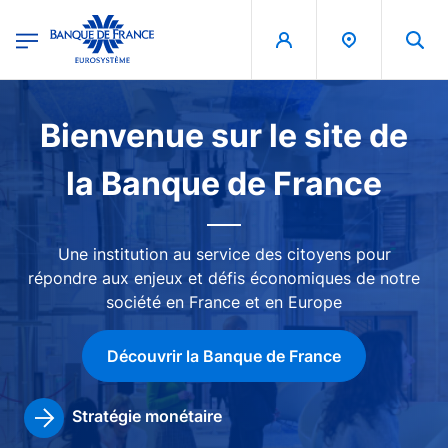
egion
Banque de France - Menu Principal
Aller au contenu principal
Image
Bienvenue sur le site de
la Banque de France
Une institution au service des citoyens pour
répondre aux enjeux et défis économiques de notre
société en France et en Europe
Découvrir la Banque de France
Stratégie monétaire