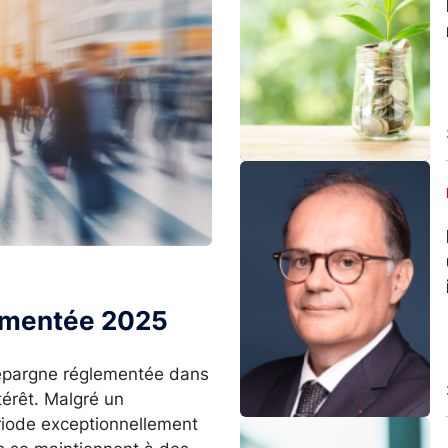
Image
lementée 2025
l’épargne réglementée dans
térêt. Malgré un
ériode exceptionnellement
Image