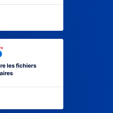
rs
 les fichiers
aires