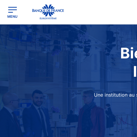
egion
Banque de France - Menu Principal
MENU
Image
Bi
Une institution au