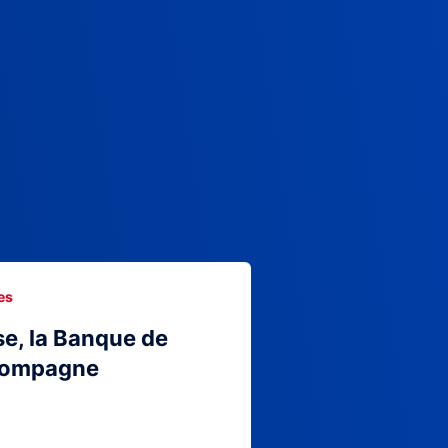
es
se, la Banque de
compagne