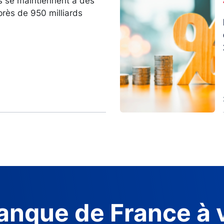
s se maintiennent à des
près de 950 milliards
anque de France à 