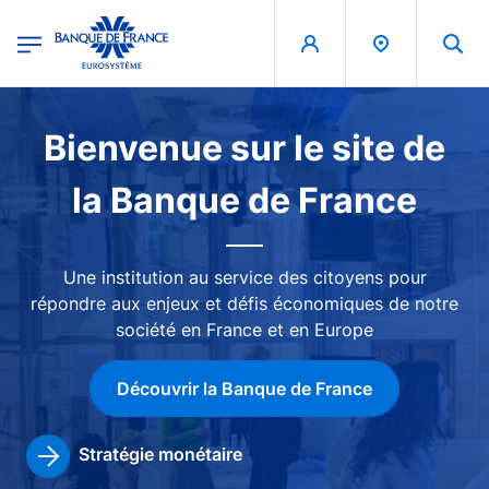
egion
Banque de France - Menu Principal
Aller au contenu principal
Image
Bienvenue sur le site de
la Banque de France
Une institution au service des citoyens pour
répondre aux enjeux et défis économiques de notre
société en France et en Europe
Découvrir la Banque de France
Stratégie monétaire