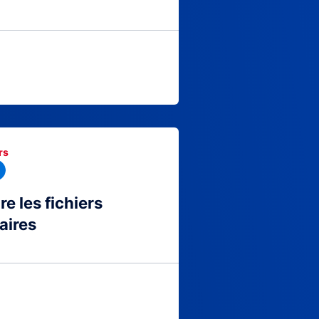
rs
 les fichiers
aires