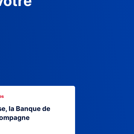
votre
es
se, la Banque de
compagne