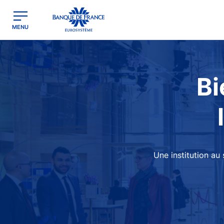
egion
Banque de France - Menu Principal
MENU
Image
Bi
Une institution au