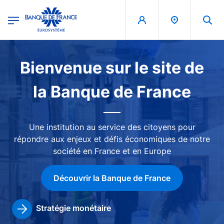
egion
Banque de France - Menu Principal
Aller au contenu principal
Image
Bienvenue sur le site de
la Banque de France
Une institution au service des citoyens pour
répondre aux enjeux et défis économiques de notre
société en France et en Europe
Découvrir la Banque de France
Stratégie monétaire