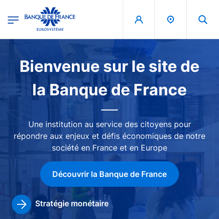
egion
Banque de France - Menu Principal
Aller au contenu principal
Image
Bienvenue sur le site de
la Banque de France
Une institution au service des citoyens pour
répondre aux enjeux et défis économiques de notre
société en France et en Europe
Découvrir la Banque de France
Stratégie monétaire