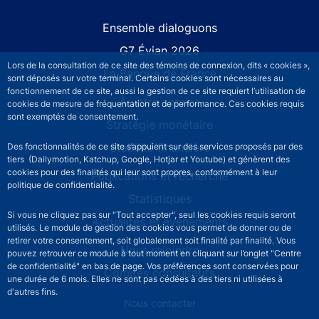
Site navigation
Ensemble dialoguons
G7 Évian 2026
Lors de la consultation de ce site des témoins de connexion, dits « cookies »,
La Banque de France
sont déposés sur votre terminal. Certains cookies sont nécessaires au
fonctionnement de ce site, aussi la gestion de ce site requiert l’utilisation de
À votre service
cookies de mesure de fréquentation et de performance. Ces cookies requis
sont exemptés de consentement.
Stratégie monétaire
Stabilité financière
Des fonctionnalités de ce site s’appuient sur des services proposés par des
tiers (Dailymotion, Katchup, Google, Hotjar et Youtube) et génèrent des
cookies pour des finalités qui leur sont propres, conformément à leur
Publications et recherche
politique de confidentialité.
Statistiques
Si vous ne cliquez pas sur "Tout accepter", seul les cookies requis seront
Actualités et événements
utilisés. Le module de gestion des cookies vous permet de donner ou de
retirer votre consentement, soit globalement soit finalité par finalité. Vous
Nous rejoindre
pouvez retrouver ce module à tout moment en cliquant sur l’onglet "Centre
de confidentialité" en bas de page. Vos préférences sont conservées pour
Comités consultatifs
une durée de 6 mois. Elles ne sont pas cédées à des tiers ni utilisées à
d'autres fins.
Footer secondary menu
Nous contacter