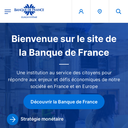
egion
Banque de France - Menu Principal
Aller au contenu principal
Image
Bienvenue sur le site de
la Banque de France
Une institution au service des citoyens pour
répondre aux enjeux et défis économiques de notre
société en France et en Europe
Découvrir la Banque de France
Stratégie monétaire