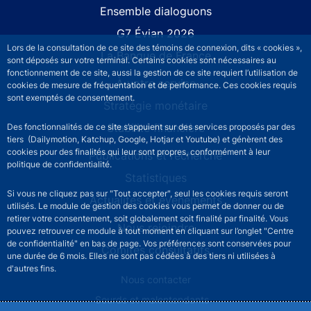
Site navigation
Ensemble dialoguons
G7 Évian 2026
Lors de la consultation de ce site des témoins de connexion, dits « cookies »,
La Banque de France
sont déposés sur votre terminal. Certains cookies sont nécessaires au
fonctionnement de ce site, aussi la gestion de ce site requiert l’utilisation de
À votre service
cookies de mesure de fréquentation et de performance. Ces cookies requis
sont exemptés de consentement.
Stratégie monétaire
Stabilité financière
Des fonctionnalités de ce site s’appuient sur des services proposés par des
tiers (Dailymotion, Katchup, Google, Hotjar et Youtube) et génèrent des
cookies pour des finalités qui leur sont propres, conformément à leur
Publications et recherche
politique de confidentialité.
Statistiques
Si vous ne cliquez pas sur "Tout accepter", seul les cookies requis seront
Actualités et événements
utilisés. Le module de gestion des cookies vous permet de donner ou de
retirer votre consentement, soit globalement soit finalité par finalité. Vous
Nous rejoindre
pouvez retrouver ce module à tout moment en cliquant sur l’onglet "Centre
de confidentialité" en bas de page. Vos préférences sont conservées pour
Comités consultatifs
une durée de 6 mois. Elles ne sont pas cédées à des tiers ni utilisées à
d'autres fins.
Footer secondary menu
Nous contacter
Sourds et malentendants