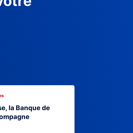
votre
es
se, la Banque de
compagne