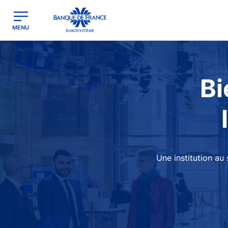
egion
Banque de France - Menu Principal
MENU
Image
Bi
Une institution au