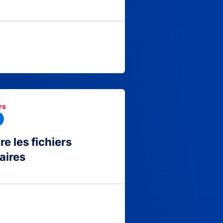
rs
 les fichiers
aires