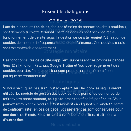
Site navigation
Ensemble dialoguons
G7 Évian 2026
Lors de la consultation de ce site des témoins de connexion, dits « cookies »,
La Banque de France
sont déposés sur votre terminal. Certains cookies sont nécessaires au
fonctionnement de ce site, aussi la gestion de ce site requiert l’utilisation de
À votre service
cookies de mesure de fréquentation et de performance. Ces cookies requis
sont exemptés de consentement.
Stratégie monétaire
Stabilité financière
Des fonctionnalités de ce site s’appuient sur des services proposés par des
tiers (Dailymotion, Katchup, Google, Hotjar et Youtube) et génèrent des
cookies pour des finalités qui leur sont propres, conformément à leur
Publications et recherche
politique de confidentialité.
Statistiques
Si vous ne cliquez pas sur "Tout accepter", seul les cookies requis seront
Actualités et événements
utilisés. Le module de gestion des cookies vous permet de donner ou de
retirer votre consentement, soit globalement soit finalité par finalité. Vous
Nous rejoindre
pouvez retrouver ce module à tout moment en cliquant sur l’onglet "Centre
de confidentialité" en bas de page. Vos préférences sont conservées pour
Comités consultatifs
une durée de 6 mois. Elles ne sont pas cédées à des tiers ni utilisées à
d'autres fins.
Footer secondary menu
Nous contacter