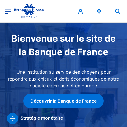
egion
Banque de France - Menu Principal
Aller au contenu principal
Image
Bienvenue sur le site de
la Banque de France
Une institution au service des citoyens pour
répondre aux enjeux et défis économiques de notre
société en France et en Europe
Découvrir la Banque de France
Stratégie monétaire