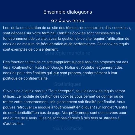
Site navigation
Ensemble dialoguons
G7 Évian 2026
Lors de la consultation de ce site des témoins de connexion, dits « cookies »,
La Banque de France
sont déposés sur votre terminal. Certains cookies sont nécessaires au
fonctionnement de ce site, aussi la gestion de ce site requiert l’utilisation de
À votre service
cookies de mesure de fréquentation et de performance. Ces cookies requis
sont exemptés de consentement.
Stratégie monétaire
Stabilité financière
Des fonctionnalités de ce site s’appuient sur des services proposés par des
tiers (Dailymotion, Katchup, Google, Hotjar et Youtube) et génèrent des
cookies pour des finalités qui leur sont propres, conformément à leur
Publications et recherche
politique de confidentialité.
Statistiques
Si vous ne cliquez pas sur "Tout accepter", seul les cookies requis seront
Actualités et événements
utilisés. Le module de gestion des cookies vous permet de donner ou de
retirer votre consentement, soit globalement soit finalité par finalité. Vous
Nous rejoindre
pouvez retrouver ce module à tout moment en cliquant sur l’onglet "Centre
de confidentialité" en bas de page. Vos préférences sont conservées pour
Comités consultatifs
une durée de 6 mois. Elles ne sont pas cédées à des tiers ni utilisées à
d'autres fins.
Footer secondary menu
Nous contacter