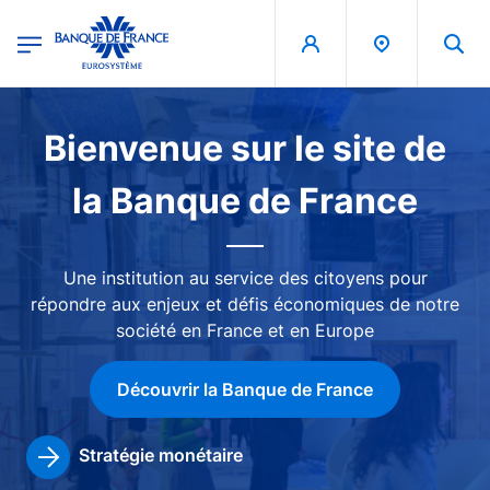
egion
Banque de France - Menu Principal
Aller au contenu principal
Image
Bienvenue sur le site de
la Banque de France
Une institution au service des citoyens pour
répondre aux enjeux et défis économiques de notre
société en France et en Europe
Découvrir la Banque de France
Stratégie monétaire