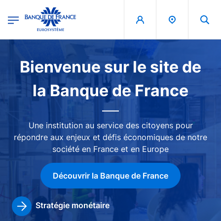
egion
Banque de France - Menu Principal
Aller au contenu principal
Image
Bienvenue sur le site de
la Banque de France
Une institution au service des citoyens pour
répondre aux enjeux et défis économiques de notre
société en France et en Europe
Découvrir la Banque de France
Stratégie monétaire