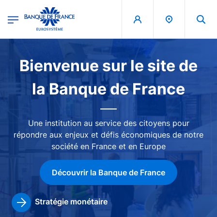
egion
Banque de France - Menu Principal
Aller au contenu principal
Image
Bienvenue sur le site de
la Banque de France
Une institution au service des citoyens pour
répondre aux enjeux et défis économiques de notre
société en France et en Europe
Découvrir la Banque de France
Stratégie monétaire