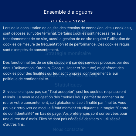
Site navigation
Ensemble dialoguons
G7 Évian 2026
Lors de la consultation de ce site des témoins de connexion, dits « cookies »,
La Banque de France
sont déposés sur votre terminal. Certains cookies sont nécessaires au
fonctionnement de ce site, aussi la gestion de ce site requiert l’utilisation de
À votre service
cookies de mesure de fréquentation et de performance. Ces cookies requis
sont exemptés de consentement.
Stratégie monétaire
Stabilité financière
Des fonctionnalités de ce site s’appuient sur des services proposés par des
tiers (Dailymotion, Katchup, Google, Hotjar et Youtube) et génèrent des
cookies pour des finalités qui leur sont propres, conformément à leur
Publications et recherche
politique de confidentialité.
Statistiques
Si vous ne cliquez pas sur "Tout accepter", seul les cookies requis seront
Actualités et événements
utilisés. Le module de gestion des cookies vous permet de donner ou de
retirer votre consentement, soit globalement soit finalité par finalité. Vous
Nous rejoindre
pouvez retrouver ce module à tout moment en cliquant sur l’onglet "Centre
de confidentialité" en bas de page. Vos préférences sont conservées pour
Comités consultatifs
une durée de 6 mois. Elles ne sont pas cédées à des tiers ni utilisées à
d'autres fins.
Footer secondary menu
Nous contacter