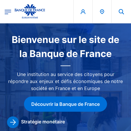
egion
Banque de France - Menu Principal
Aller au contenu principal
Image
Bienvenue sur le site de
la Banque de France
Une institution au service des citoyens pour
répondre aux enjeux et défis économiques de notre
société en France et en Europe
Découvrir la Banque de France
Stratégie monétaire