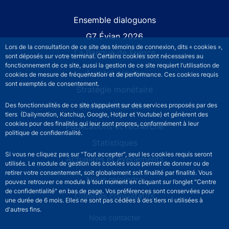
Site navigation
Ensemble dialoguons
G7 Évian 2026
Lors de la consultation de ce site des témoins de connexion, dits « cookies »,
La Banque de France
sont déposés sur votre terminal. Certains cookies sont nécessaires au
fonctionnement de ce site, aussi la gestion de ce site requiert l’utilisation de
À votre service
cookies de mesure de fréquentation et de performance. Ces cookies requis
sont exemptés de consentement.
Stratégie monétaire
Stabilité financière
Des fonctionnalités de ce site s’appuient sur des services proposés par des
tiers (Dailymotion, Katchup, Google, Hotjar et Youtube) et génèrent des
cookies pour des finalités qui leur sont propres, conformément à leur
Publications et recherche
politique de confidentialité.
Statistiques
Si vous ne cliquez pas sur "Tout accepter", seul les cookies requis seront
Actualités et événements
utilisés. Le module de gestion des cookies vous permet de donner ou de
retirer votre consentement, soit globalement soit finalité par finalité. Vous
Nous rejoindre
pouvez retrouver ce module à tout moment en cliquant sur l’onglet "Centre
de confidentialité" en bas de page. Vos préférences sont conservées pour
Comités consultatifs
une durée de 6 mois. Elles ne sont pas cédées à des tiers ni utilisées à
d'autres fins.
Footer secondary menu
Nous contacter