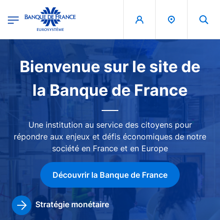
egion
Banque de France - Menu Principal
Aller au contenu principal
Image
Bienvenue sur le site de
la Banque de France
Une institution au service des citoyens pour
répondre aux enjeux et défis économiques de notre
société en France et en Europe
Découvrir la Banque de France
Stratégie monétaire