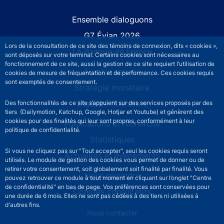
Site navigation
Ensemble dialoguons
G7 Évian 2026
Lors de la consultation de ce site des témoins de connexion, dits « cookies »,
La Banque de France
sont déposés sur votre terminal. Certains cookies sont nécessaires au
fonctionnement de ce site, aussi la gestion de ce site requiert l’utilisation de
À votre service
cookies de mesure de fréquentation et de performance. Ces cookies requis
sont exemptés de consentement.
Stratégie monétaire
Stabilité financière
Des fonctionnalités de ce site s’appuient sur des services proposés par des
tiers (Dailymotion, Katchup, Google, Hotjar et Youtube) et génèrent des
cookies pour des finalités qui leur sont propres, conformément à leur
Publications et recherche
politique de confidentialité.
Statistiques
Si vous ne cliquez pas sur "Tout accepter", seul les cookies requis seront
Actualités et événements
utilisés. Le module de gestion des cookies vous permet de donner ou de
retirer votre consentement, soit globalement soit finalité par finalité. Vous
Nous rejoindre
pouvez retrouver ce module à tout moment en cliquant sur l’onglet "Centre
de confidentialité" en bas de page. Vos préférences sont conservées pour
Comités consultatifs
une durée de 6 mois. Elles ne sont pas cédées à des tiers ni utilisées à
d'autres fins.
Footer secondary menu
Nous contacter