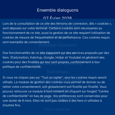
Site navigation
Ensemble dialoguons
G7 Évian 2026
Lors de la consultation de ce site des témoins de connexion, dits « cookies »,
La Banque de France
sont déposés sur votre terminal. Certains cookies sont nécessaires au
fonctionnement de ce site, aussi la gestion de ce site requiert l’utilisation de
À votre service
cookies de mesure de fréquentation et de performance. Ces cookies requis
sont exemptés de consentement.
Stratégie monétaire
Stabilité financière
Des fonctionnalités de ce site s’appuient sur des services proposés par des
tiers (Dailymotion, Katchup, Google, Hotjar et Youtube) et génèrent des
cookies pour des finalités qui leur sont propres, conformément à leur
Publications et recherche
politique de confidentialité.
Statistiques
Si vous ne cliquez pas sur "Tout accepter", seul les cookies requis seront
Actualités et événements
utilisés. Le module de gestion des cookies vous permet de donner ou de
retirer votre consentement, soit globalement soit finalité par finalité. Vous
Nous rejoindre
pouvez retrouver ce module à tout moment en cliquant sur l’onglet "Centre
de confidentialité" en bas de page. Vos préférences sont conservées pour
Comités consultatifs
une durée de 6 mois. Elles ne sont pas cédées à des tiers ni utilisées à
d'autres fins.
Footer secondary menu
Nous contacter