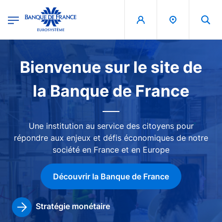
egion
Banque de France - Menu Principal
Aller au contenu principal
Image
Bienvenue sur le site de
la Banque de France
Une institution au service des citoyens pour
répondre aux enjeux et défis économiques de notre
société en France et en Europe
Découvrir la Banque de France
Stratégie monétaire