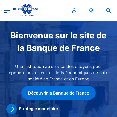
egion
Banque de France - Menu Principal
Aller au contenu principal
Image
Bienvenue sur le site de
la Banque de France
Une institution au service des citoyens pour
répondre aux enjeux et défis économiques de notre
société en France et en Europe
Découvrir la Banque de France
Stratégie monétaire