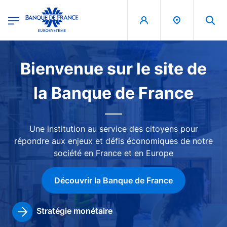
egion
Banque de France - Menu Principal
Aller au contenu principal
Image
Bienvenue sur le site de
la Banque de France
Une institution au service des citoyens pour
répondre aux enjeux et défis économiques de notre
société en France et en Europe
Découvrir la Banque de France
Stratégie monétaire