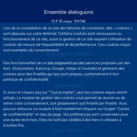
Site navigation
Ensemble dialoguons
G7 Évian 2026
Lors de la consultation de ce site des témoins de connexion, dits « cookies »,
La Banque de France
sont déposés sur votre terminal. Certains cookies sont nécessaires au
fonctionnement de ce site, aussi la gestion de ce site requiert l’utilisation de
À votre service
cookies de mesure de fréquentation et de performance. Ces cookies requis
sont exemptés de consentement.
Stratégie monétaire
Stabilité financière
Des fonctionnalités de ce site s’appuient sur des services proposés par des
tiers (Dailymotion, Katchup, Google, Hotjar et Youtube) et génèrent des
cookies pour des finalités qui leur sont propres, conformément à leur
Publications et recherche
politique de confidentialité.
Statistiques
Si vous ne cliquez pas sur "Tout accepter", seul les cookies requis seront
Actualités et événements
utilisés. Le module de gestion des cookies vous permet de donner ou de
retirer votre consentement, soit globalement soit finalité par finalité. Vous
Nous rejoindre
pouvez retrouver ce module à tout moment en cliquant sur l’onglet "Centre
de confidentialité" en bas de page. Vos préférences sont conservées pour
Comités consultatifs
une durée de 6 mois. Elles ne sont pas cédées à des tiers ni utilisées à
d'autres fins.
Footer secondary menu
Nous contacter