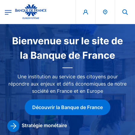
egion
Banque de France - Menu Principal
Aller au contenu principal
Image
Bienvenue sur le site de
la Banque de France
Une institution au service des citoyens pour
répondre aux enjeux et défis économiques de notre
société en France et en Europe
Découvrir la Banque de France
Stratégie monétaire