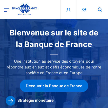
egion
Banque de France - Menu Principal
Aller au contenu principal
Image
Bienvenue sur le site de
la Banque de France
Une institution au service des citoyens pour
répondre aux enjeux et défis économiques de notre
société en France et en Europe
Découvrir la Banque de France
Stratégie monétaire