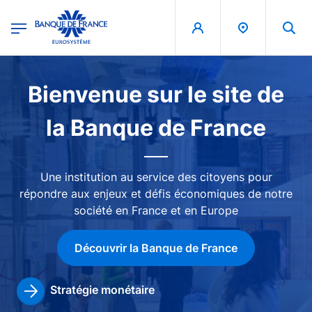
egion
Banque de France - Menu Principal
Aller au contenu principal
Image
Bienvenue sur le site de
la Banque de France
Une institution au service des citoyens pour
répondre aux enjeux et défis économiques de notre
société en France et en Europe
Découvrir la Banque de France
Stratégie monétaire