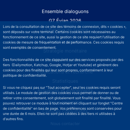
Site navigation
Ensemble dialoguons
G7 Évian 2026
Lors de la consultation de ce site des témoins de connexion, dits « cookies »,
La Banque de France
sont déposés sur votre terminal. Certains cookies sont nécessaires au
fonctionnement de ce site, aussi la gestion de ce site requiert l’utilisation de
À votre service
cookies de mesure de fréquentation et de performance. Ces cookies requis
sont exemptés de consentement.
Stratégie monétaire
Stabilité financière
Des fonctionnalités de ce site s’appuient sur des services proposés par des
tiers (Dailymotion, Katchup, Google, Hotjar et Youtube) et génèrent des
cookies pour des finalités qui leur sont propres, conformément à leur
Publications et recherche
politique de confidentialité.
Statistiques
Si vous ne cliquez pas sur "Tout accepter", seul les cookies requis seront
Actualités et événements
utilisés. Le module de gestion des cookies vous permet de donner ou de
retirer votre consentement, soit globalement soit finalité par finalité. Vous
Nous rejoindre
pouvez retrouver ce module à tout moment en cliquant sur l’onglet "Centre
de confidentialité" en bas de page. Vos préférences sont conservées pour
Comités consultatifs
une durée de 6 mois. Elles ne sont pas cédées à des tiers ni utilisées à
d'autres fins.
Footer secondary menu
Nous contacter