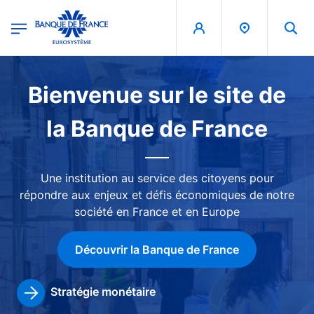
egion
Banque de France - Menu Principal
Aller au contenu principal
Image
Bienvenue sur le site de
la Banque de France
Une institution au service des citoyens pour
répondre aux enjeux et défis économiques de notre
société en France et en Europe
Découvrir la Banque de France
Stratégie monétaire