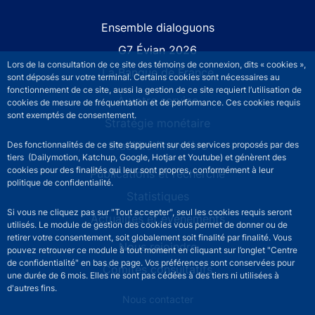
Site navigation
Ensemble dialoguons
G7 Évian 2026
Lors de la consultation de ce site des témoins de connexion, dits « cookies »,
La Banque de France
sont déposés sur votre terminal. Certains cookies sont nécessaires au
fonctionnement de ce site, aussi la gestion de ce site requiert l’utilisation de
À votre service
cookies de mesure de fréquentation et de performance. Ces cookies requis
sont exemptés de consentement.
Stratégie monétaire
Stabilité financière
Des fonctionnalités de ce site s’appuient sur des services proposés par des
tiers (Dailymotion, Katchup, Google, Hotjar et Youtube) et génèrent des
cookies pour des finalités qui leur sont propres, conformément à leur
Publications et recherche
politique de confidentialité.
Statistiques
Si vous ne cliquez pas sur "Tout accepter", seul les cookies requis seront
Actualités et événements
utilisés. Le module de gestion des cookies vous permet de donner ou de
retirer votre consentement, soit globalement soit finalité par finalité. Vous
Nous rejoindre
pouvez retrouver ce module à tout moment en cliquant sur l’onglet "Centre
de confidentialité" en bas de page. Vos préférences sont conservées pour
Comités consultatifs
une durée de 6 mois. Elles ne sont pas cédées à des tiers ni utilisées à
d'autres fins.
Footer secondary menu
Nous contacter