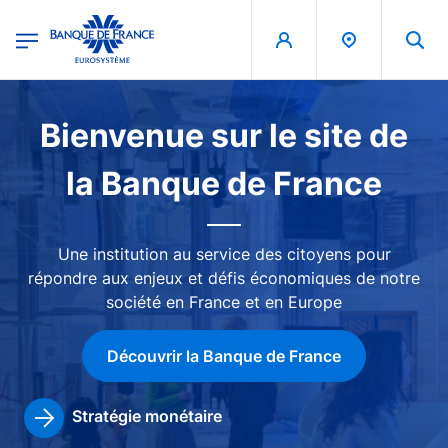
egion
Banque de France - Menu Principal
Aller au contenu principal
Image
Bienvenue sur le site de
la Banque de France
Une institution au service des citoyens pour
répondre aux enjeux et défis économiques de notre
société en France et en Europe
Découvrir la Banque de France
Stratégie monétaire