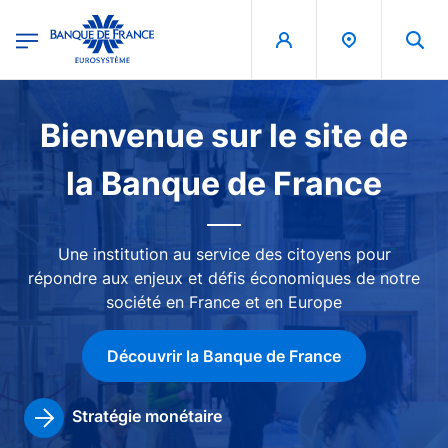
egion
Banque de France - Menu Principal
Aller au contenu principal
Image
Bienvenue sur le site de
la Banque de France
Une institution au service des citoyens pour
répondre aux enjeux et défis économiques de notre
société en France et en Europe
Découvrir la Banque de France
Stratégie monétaire