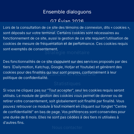
Site navigation
Ensemble dialoguons
G7 Évian 2026
Lors de la consultation de ce site des témoins de connexion, dits « cookies »,
La Banque de France
sont déposés sur votre terminal. Certains cookies sont nécessaires au
fonctionnement de ce site, aussi la gestion de ce site requiert l’utilisation de
À votre service
cookies de mesure de fréquentation et de performance. Ces cookies requis
sont exemptés de consentement.
Stratégie monétaire
Stabilité financière
Des fonctionnalités de ce site s’appuient sur des services proposés par des
tiers (Dailymotion, Katchup, Google, Hotjar et Youtube) et génèrent des
cookies pour des finalités qui leur sont propres, conformément à leur
Publications et recherche
politique de confidentialité.
Statistiques
Si vous ne cliquez pas sur "Tout accepter", seul les cookies requis seront
Actualités et événements
utilisés. Le module de gestion des cookies vous permet de donner ou de
retirer votre consentement, soit globalement soit finalité par finalité. Vous
Nous rejoindre
pouvez retrouver ce module à tout moment en cliquant sur l’onglet "Centre
de confidentialité" en bas de page. Vos préférences sont conservées pour
Comités consultatifs
une durée de 6 mois. Elles ne sont pas cédées à des tiers ni utilisées à
d'autres fins.
Footer secondary menu
Nous contacter