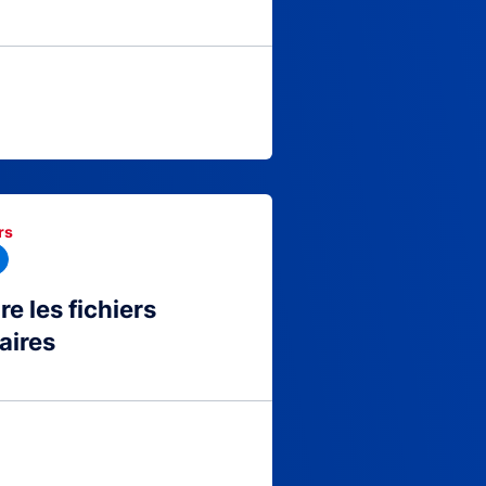
rs
 les fichiers
aires