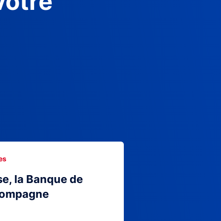
votre
es
se, la Banque de
compagne