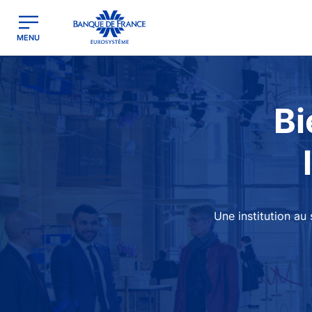
egion
Banque de France - Menu Principal
MENU
Image
Bi
Une institution au