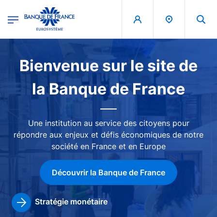
egion
Banque de France - Menu Principal
Aller au contenu principal
Image
Bienvenue sur le site de
la Banque de France
Une institution au service des citoyens pour
répondre aux enjeux et défis économiques de notre
société en France et en Europe
Découvrir la Banque de France
Stratégie monétaire