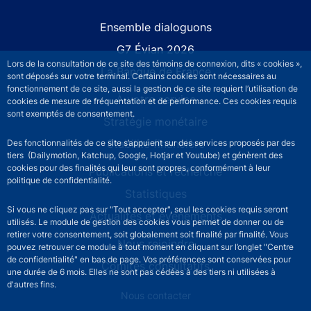
Site navigation
Ensemble dialoguons
G7 Évian 2026
Lors de la consultation de ce site des témoins de connexion, dits « cookies »,
La Banque de France
sont déposés sur votre terminal. Certains cookies sont nécessaires au
fonctionnement de ce site, aussi la gestion de ce site requiert l’utilisation de
À votre service
cookies de mesure de fréquentation et de performance. Ces cookies requis
sont exemptés de consentement.
Stratégie monétaire
Stabilité financière
Des fonctionnalités de ce site s’appuient sur des services proposés par des
tiers (Dailymotion, Katchup, Google, Hotjar et Youtube) et génèrent des
cookies pour des finalités qui leur sont propres, conformément à leur
Publications et recherche
politique de confidentialité.
Statistiques
Si vous ne cliquez pas sur "Tout accepter", seul les cookies requis seront
Actualités et événements
utilisés. Le module de gestion des cookies vous permet de donner ou de
retirer votre consentement, soit globalement soit finalité par finalité. Vous
Nous rejoindre
pouvez retrouver ce module à tout moment en cliquant sur l’onglet "Centre
de confidentialité" en bas de page. Vos préférences sont conservées pour
Comités consultatifs
une durée de 6 mois. Elles ne sont pas cédées à des tiers ni utilisées à
d'autres fins.
Footer secondary menu
Nous contacter