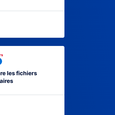
rs
 les fichiers
aires