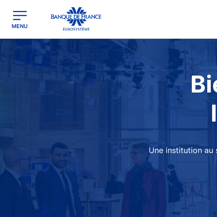
egion
Banque de France - Menu Principal
MENU
Image
Bi
Une institution au