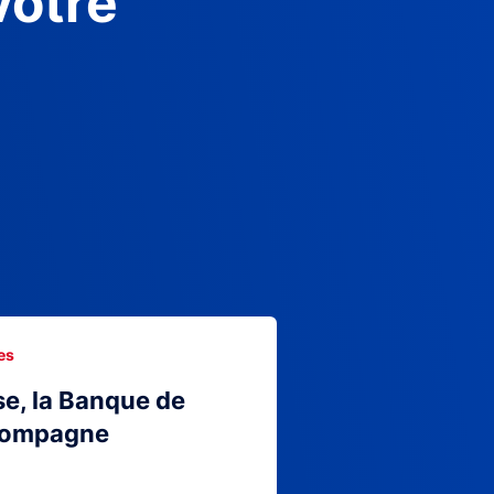
votre
es
se, la Banque de
compagne