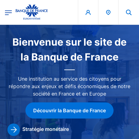
egion
Banque de France - Menu Principal
Aller au contenu principal
Image
Bienvenue sur le site de
la Banque de France
Une institution au service des citoyens pour
répondre aux enjeux et défis économiques de notre
société en France et en Europe
Découvrir la Banque de France
Stratégie monétaire