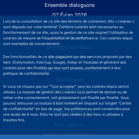
Site navigation
Ensemble dialoguons
G7 Évian 2026
Lors de la consultation de ce site des témoins de connexion, dits « cookies »,
La Banque de France
sont déposés sur votre terminal. Certains cookies sont nécessaires au
fonctionnement de ce site, aussi la gestion de ce site requiert l’utilisation de
À votre service
cookies de mesure de fréquentation et de performance. Ces cookies requis
sont exemptés de consentement.
Stratégie monétaire
Stabilité financière
Des fonctionnalités de ce site s’appuient sur des services proposés par des
tiers (Dailymotion, Katchup, Google, Hotjar et Youtube) et génèrent des
cookies pour des finalités qui leur sont propres, conformément à leur
Publications et recherche
politique de confidentialité.
Statistiques
Si vous ne cliquez pas sur "Tout accepter", seul les cookies requis seront
Actualités et événements
utilisés. Le module de gestion des cookies vous permet de donner ou de
retirer votre consentement, soit globalement soit finalité par finalité. Vous
Nous rejoindre
pouvez retrouver ce module à tout moment en cliquant sur l’onglet "Centre
de confidentialité" en bas de page. Vos préférences sont conservées pour
Comités consultatifs
une durée de 6 mois. Elles ne sont pas cédées à des tiers ni utilisées à
d'autres fins.
Footer secondary menu
Nous contacter
Sourds et malentendants