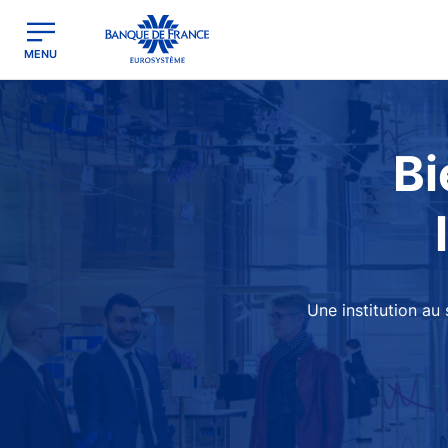
egion
Banque de France - Menu Principal
MENU
Image
Bi
Une institution au