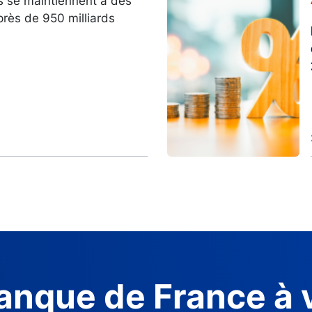
s se maintiennent à des
près de 950 milliards
anque de France à 