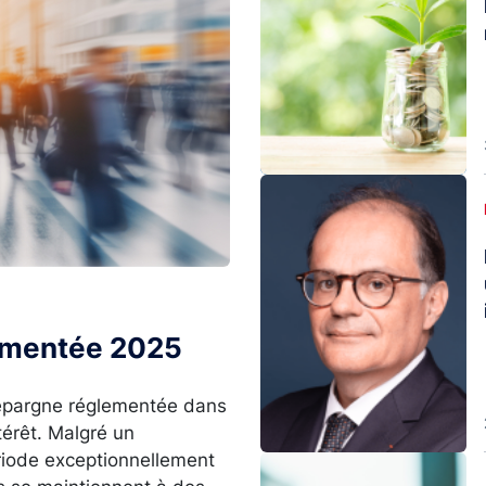
Image
lementée 2025
l’épargne réglementée dans
térêt. Malgré un
ériode exceptionnellement
Image