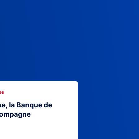
es
se, la Banque de
compagne