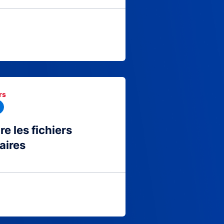
rs
 les fichiers
aires