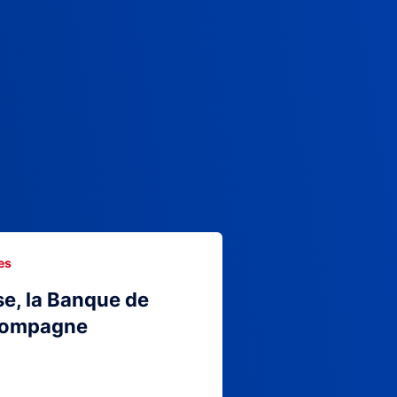
es
se, la Banque de
compagne