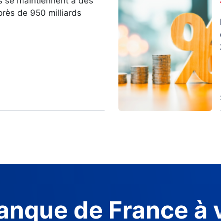
s se maintiennent à des
près de 950 milliards
anque de France à 