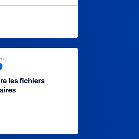
rs
 les fichiers
aires