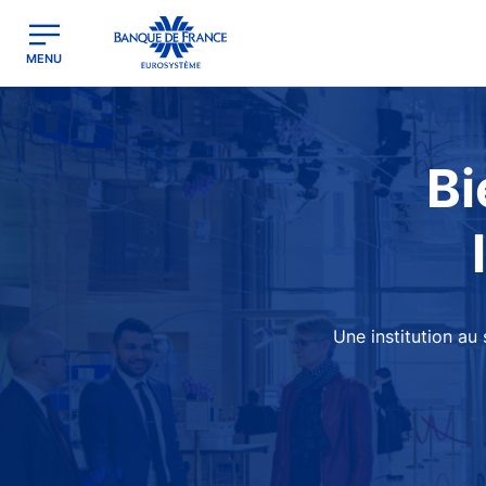
egion
Banque de France - Menu Principal
MENU
Image
Bi
Une institution au