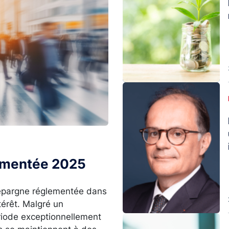
Image
lementée 2025
l’épargne réglementée dans
térêt. Malgré un
ériode exceptionnellement
Image