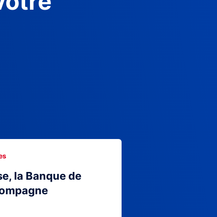
votre
es
se, la Banque de
compagne