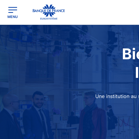
egion
Banque de France - Menu Principal
MENU
Image
Bi
Une institution au