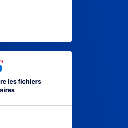
rs
 les fichiers
aires