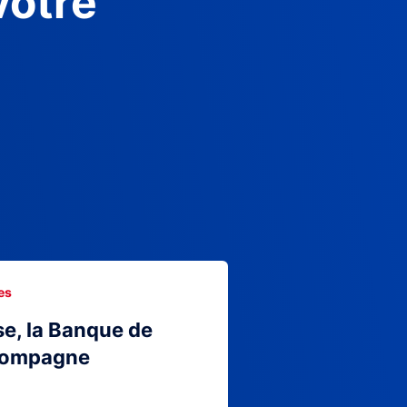
votre
es
se, la Banque de
compagne