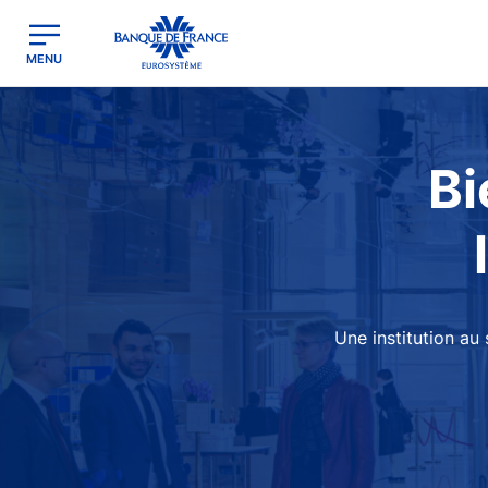
egion
Banque de France - Menu Principal
MENU
Image
Bi
Une institution au