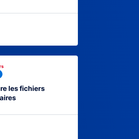
rs
 les fichiers
aires