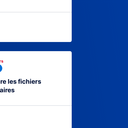
rs
 les fichiers
aires