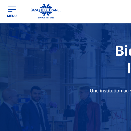
egion
Banque de France - Menu Principal
MENU
Image
Bi
Une institution au