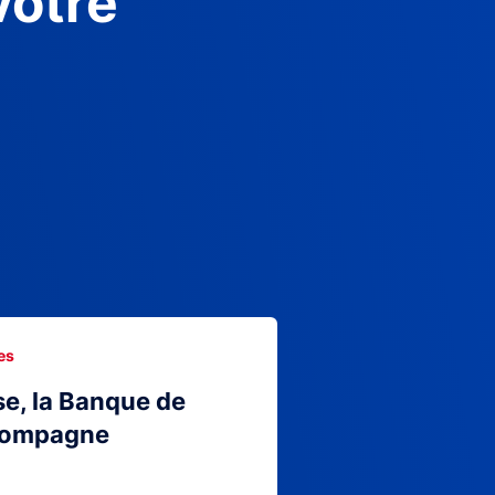
votre
es
se, la Banque de
compagne