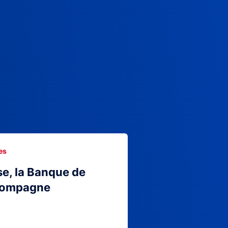
es
se, la Banque de
compagne