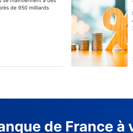
s se maintiennent à des
près de 950 milliards
anque de France à 