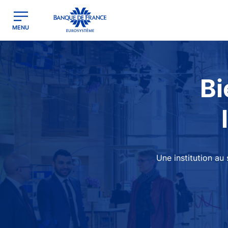
egion
Banque de France - Menu Principal
MENU
Image
Bi
Une institution au