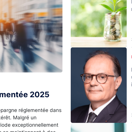
Image
lementée 2025
l’épargne réglementée dans
térêt. Malgré un
ériode exceptionnellement
Image