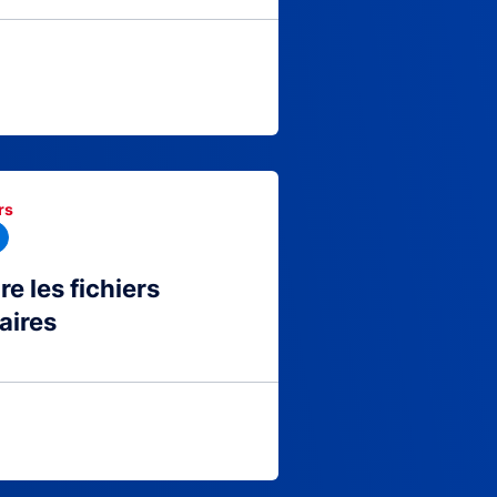
rs
 les fichiers
aires