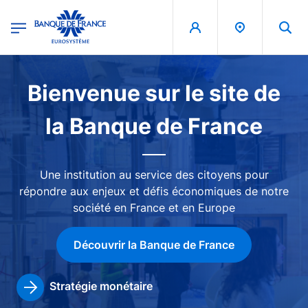
egion
Banque de France - Menu Principal
Aller au contenu principal
Image
Bienvenue sur le site de
la Banque de France
Une institution au service des citoyens pour
répondre aux enjeux et défis économiques de notre
société en France et en Europe
Découvrir la Banque de France
Stratégie monétaire