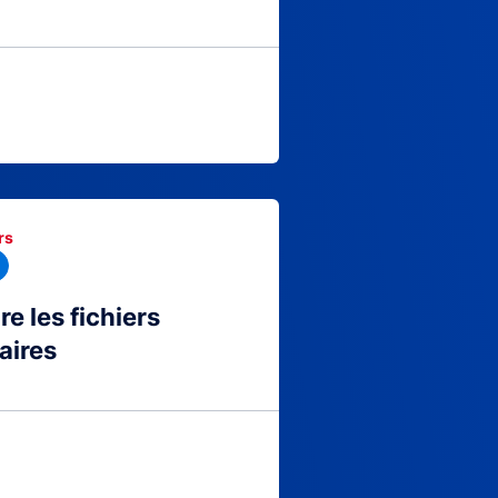
rs
 les fichiers
aires