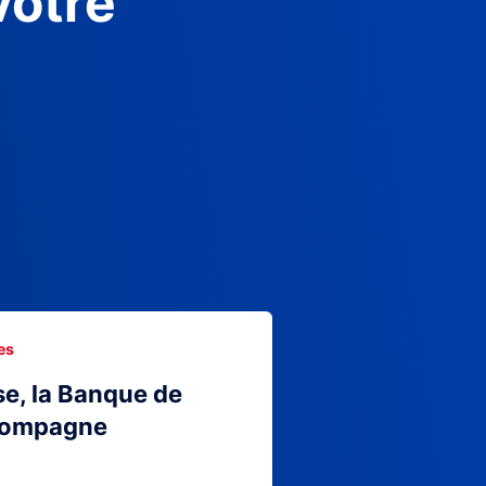
votre
es
se, la Banque de
compagne