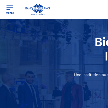
egion
Banque de France - Menu Principal
MENU
Image
Bi
Une institution au