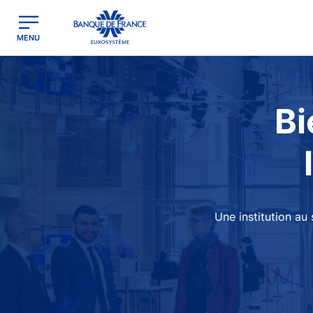
egion
Banque de France - Menu Principal
MENU
Image
Bi
Une institution au