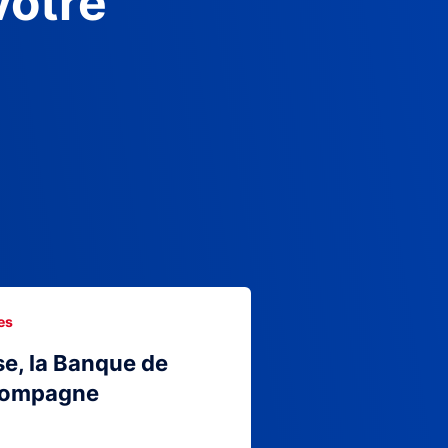
votre
es
se, la Banque de
compagne