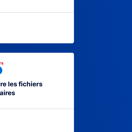
rs
 les fichiers
aires