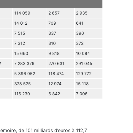
114 059
2 657
2 935
14 012
709
641
7 515
337
390
7 312
310
372
15 660
9 818
10 084
2
7 283 376
270 631
291 045
1
5 396 052
118 474
129 772
328 525
12 974
15 118
115 230
5 842
7 006
oire, de 101 milliards d’euros à 112,7