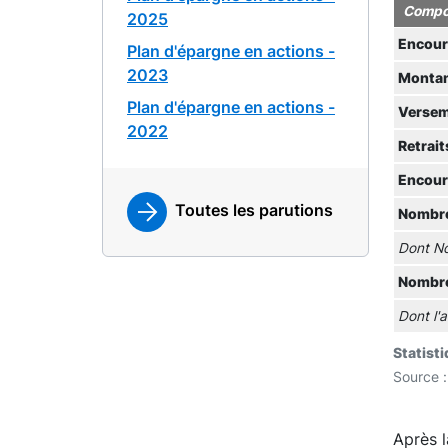
Compos
2025
Encours
Plan d'épargne en actions -
2023
Montan
Plan d'épargne en actions -
Versem
2022
Retrai
Encour
Toutes les parutions
Nombre
Dont No
Nombre
Dont l'
Statist
Source :
Après l