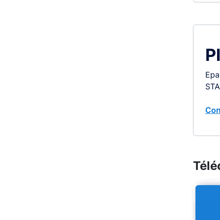
P
Epa
STA
Con
Télé