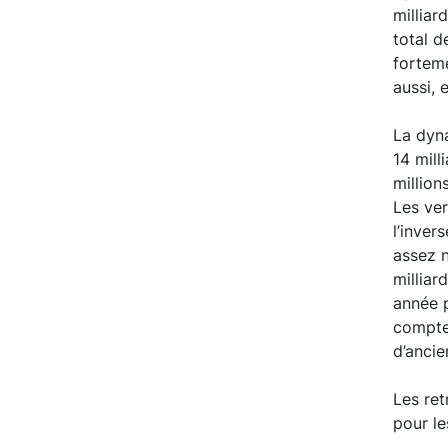
millia
total d
fortem
aussi, 
La dyna
14 mill
million
Les ver
l’inver
assez n
millia
année p
compte
d’ancie
Les ret
pour le