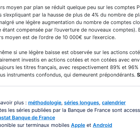
rs moyen par plan se réduit quelque peu sur les comptes P
 s’expliquant par la hausse de plus de 4% du nombre de pla
malgré une légère augmentation du nombre de comptes clos 
e étant compensée par l’ouverture de nouveaux comptes).
rs moyen est de l’ordre de 10 000€ sur l’exercice.
même si une légère baisse est observée sur les actions cot
airement investis en actions cotées et non cotées avec envi
ujours les titres français, avec respectivement 89% et 96
us instruments confondus, qui demeurent prépondérants.
S
avoir plus :
méthodologie
,
séries longues
,
calendrier
tes les séries publiées par la Banque de France sont accessi
stat Banque de France
ponible sur terminaux mobiles
Apple
et
Android