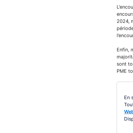
L’encou
encours
2024, 
périod
l’encou
Enfin, 
majorit
sont to
PME to
En s
Tou
Web
Dis