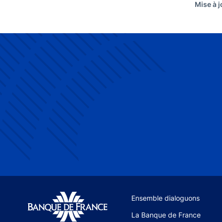
Mise à j
Site navigation
Ensemble dialoguons
La Banque de France