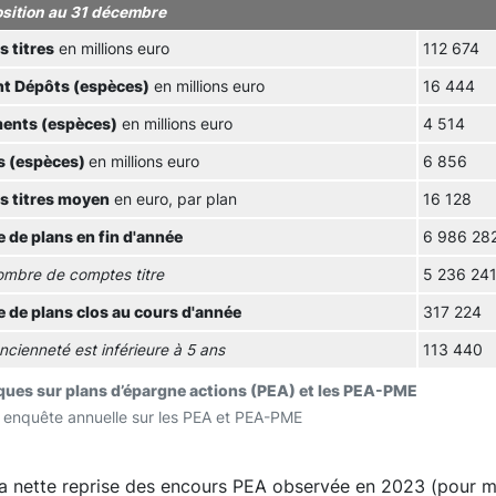
ition au 31 décembre
 titres
en millions euro
112 674
t Dépôts (espèces)
en millions euro
16 444
ents (espèces)
en millions euro
4 514
ts (espèces)
en millions euro
6 856
s titres moyen
en euro, par plan
16 128
 de plans en fin d'année
6 986 28
mbre de comptes titre
5 236 24
 de plans clos au cours d'année
317 224
ancienneté est inférieure à 5 ans
113 440
iques sur plans d’épargne actions (PEA) et les PEA-PME
 enquête annuelle sur les PEA et PEA-PME
a nette reprise des encours PEA observée en 2023 (pour mém