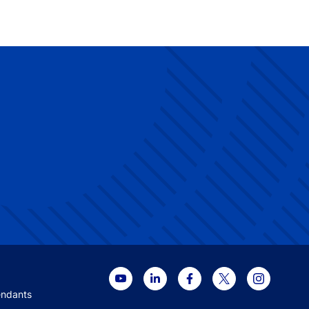
 menu
endants