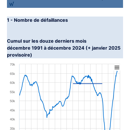
1 - Nombre de défaillances
Cumul sur les douze derniers mois
décembre 1991 à décembre 2024 (+ janvier 2025
provisoire)
Chart
70k
Line chart with 2 lines.
65k
View as data table, Chart
60k
The chart has 1 X axis displaying XAxis.
55k
The chart has 1 Y axis displaying YAxis. Range: 25000 
50k
45k
40k
35k