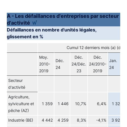
A - Les défaillances d'entreprises par secteur
d'activité
Défaillances en nombre d'unités légales,
glissement en %
Cumul 12 derniers mois (a) (don
Moy.
Déc.
Déc.
Déc.
Jan.
2010-
24/Déc.
24/2010-
24
24
2019
23
2019
Secteur
d'activité
Agriculture,
sylviculture et
1 359
1 446
10,7%
6,4%
1 326
pêche (AZ)
Industrie (BE)
4 442
4 259
8,3%
-4,1%
3 926