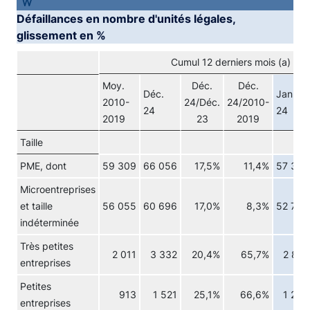
Défaillances en nombre d'unités légales,
glissement en %
Cumul 12 derniers mois (a) (d
Moy.
Déc.
Déc.
Déc.
Jan.
2010-
24/Déc.
24/2010-
24
24
2019
23
2019
Taille
PME, dont
59 309
66 056
17,5%
11,4%
57 302
Microentreprises
et taille
56 055
60 696
17,0%
8,3%
52 763
indéterminée
Très petites
2 011
3 332
20,4%
65,7%
2 874
entreprises
Petites
913
1 521
25,1%
66,6%
1 248
entreprises