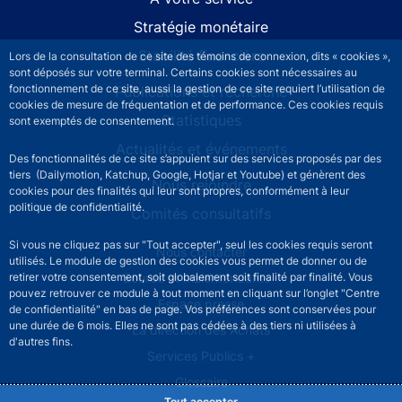
Stratégie monétaire
Stabilité financière
Lors de la consultation de ce site des témoins de connexion, dits « cookies »,
sont déposés sur votre terminal. Certains cookies sont nécessaires au
fonctionnement de ce site, aussi la gestion de ce site requiert l’utilisation de
Publications et recherche
cookies de mesure de fréquentation et de performance. Ces cookies requis
Statistiques
sont exemptés de consentement.
Actualités et événements
Des fonctionnalités de ce site s’appuient sur des services proposés par des
tiers (Dailymotion, Katchup, Google, Hotjar et Youtube) et génèrent des
Nous rejoindre
cookies pour des finalités qui leur sont propres, conformément à leur
politique de confidentialité.
Comités consultatifs
Si vous ne cliquez pas sur "Tout accepter", seul les cookies requis seront
Footer secondary menu
Nous contacter
utilisés. Le module de gestion des cookies vous permet de donner ou de
Sourds et malentendants
retirer votre consentement, soit globalement soit finalité par finalité. Vous
pouvez retrouver ce module à tout moment en cliquant sur l’onglet "Centre
Espace presse
de confidentialité" en bas de page. Vos préférences sont conservées pour
une durée de 6 mois. Elles ne sont pas cédées à des tiers ni utilisées à
La direction des Achats
d'autres fins.
Services Publics +
Glossaire
Tout accepter