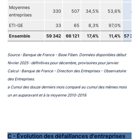
Moyennes
330
507
34,5%
53,6%
417
entreprises
ETI-GE
33
65
8,3%
97,0%
60
Ensemble
59 342
66 121
17,4%
11,4%
57 362
Source : Banque de France - Base Fiben. Données disponibles début
février 2025 : définitives pour décembre, provisoires pour janvier.
Calcul : Banque de France - Direction des Entreprises - Observatoire
des Entreprises.
a Cumul des douze derniers mois comparé au cumul des mêmes mois
un an auparavant et à la moyenne 2010-2019.
C - Évolution des défaillances d'entreprises