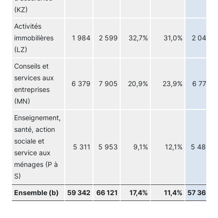
(KZ)
Activités
immobilières
1 984
2 599
32,7%
31,0%
2 047
(LZ)
Conseils et
services aux
6 379
7 905
20,9%
23,9%
6 774
entreprises
(MN)
Enseignement,
santé, action
sociale et
5 311
5 953
9,1%
12,1%
5 485
service aux
ménages (P à
S)
Ensemble (b)
59 342
66 121
17,4%
11,4%
57 362