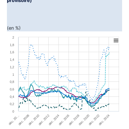
provisoire)
(en %)
Chart
2
1,8
Line chart with 6 lines.
1,6
View as data table, Chart
1,4
The chart has 1 X axis displaying XAxis.
1,2
The chart has 1 Y axis displaying YAxis1. Range: 0 to 2.
1
0,8
0,6
0,4
0,2
0
déc. 2022
déc. 2008
déc. 2014
déc. 2020
déc. 20…
déc. 2012
déc. 2018
déc. 2024
déc. 2010
déc. 2016