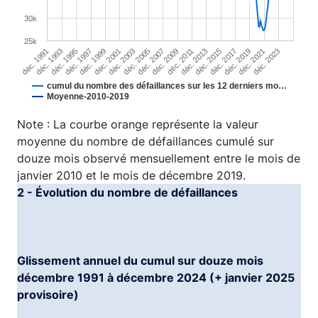
30k
25k
déc. 1991
déc. 1993
déc. 1995
déc. 1997
déc. 1999
déc. 2001
déc. 2003
déc. 2005
déc. 2007
déc. 2009
déc. 2011
déc. 2013
déc. 2015
déc. 2017
déc. 2019
déc. 2021
déc. 2023
cumul du nombre des défaillances sur les 12 derniers mo…
Moyenne-2010-2019
End of interactive chart.
Note : La courbe orange représente la valeur
moyenne du nombre de défaillances cumulé sur
douze mois observé mensuellement entre le mois de
janvier 2010 et le mois de décembre 2019.
2 - Évolution du nombre de défaillances
Glissement annuel du cumul sur douze mois
décembre 1991 à décembre 2024 (+ janvier 2025
provisoire)