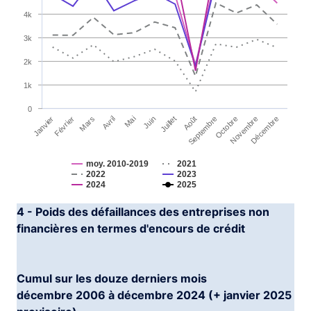
The chart has 1 Y axis displaying YAxis. Range: 0 to 70
4k
3k
2k
1k
0
Janvier
Avril
Juillet
Octobre
Mars
Juin
Septembre
Décembre
Février
Mai
Août
Novembre
moy. 2010-2019
2021
2022
2023
2024
2025
End of interactive chart.
4 - Poids des défaillances des entreprises non
financières en termes d'encours de crédit
Cumul sur les douze derniers mois
décembre 2006 à décembre 2024 (+ janvier 2025