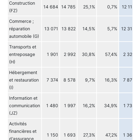
Construction
14 684
14 785
25,1%
0,7%
12 115
(FZ)
Commerce ;
réparation
13 071
13 822
14,5%
5,7%
12 315
automobile (G)
Transports et
entreposage
1 901
2 992
30,8%
57,4%
2 320
(H)
Hébergement
et restauration
7 374
8 578
9,7%
16,3%
7 879
(I)
Information et
communication
1 480
1 997
16,2%
34,9%
1 739
(JZ)
Activités
financières et
1 150
1 693
27,3%
47,2%
1 363
d'assurance