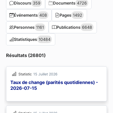
Discours
Discours
359
359
Documents
Documents
4726
4726
Événements
Événements
408
408
Pages
Pages
1492
1492
Personnes
Personnes
1161
1161
Publications
Publications
6648
6648
Statistiques
Statistiques
10484
10484
Résultats (26801)
Statistic
15 Juillet 2026
Taux de change (parités quotidiennes) -
2026-07-15