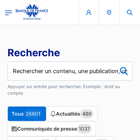
Aller au contenu principal
region
Banque de France - Menu Principal
Recherche
Appuyer sur entrée pour rechercher. Exemple : droit au
compte
Tous
Tous
26801
26801
Actualités
Actualités
486
486
Communiqués de presse
Communiqués de presse
1037
1037