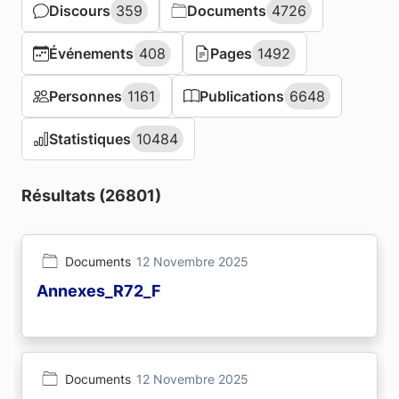
Discours
Discours
359
359
Documents
Documents
4726
4726
Événements
Événements
408
408
Pages
Pages
1492
1492
Personnes
Personnes
1161
1161
Publications
Publications
6648
6648
Statistiques
Statistiques
10484
10484
Résultats (26801)
Documents
12 Novembre 2025
Annexes_R72_F
Documents
12 Novembre 2025