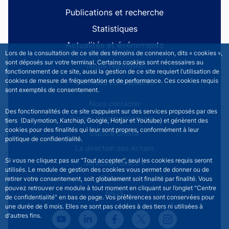
Publications et recherche
Statistiques
Actualités et événements
Lors de la consultation de ce site des témoins de connexion, dits « cookies »,
sont déposés sur votre terminal. Certains cookies sont nécessaires au
Nous rejoindre
fonctionnement de ce site, aussi la gestion de ce site requiert l’utilisation de
Comités consultatifs
cookies de mesure de fréquentation et de performance. Ces cookies requis
sont exemptés de consentement.
Footer secondary menu
Nous contacter
Des fonctionnalités de ce site s’appuient sur des services proposés par des
Sourds et malentendants
tiers (Dailymotion, Katchup, Google, Hotjar et Youtube) et génèrent des
cookies pour des finalités qui leur sont propres, conformément à leur
Espace presse
politique de confidentialité.
La direction des Achats
Si vous ne cliquez pas sur "Tout accepter", seul les cookies requis seront
Services Publics +
utilisés. Le module de gestion des cookies vous permet de donner ou de
Glossaire
retirer votre consentement, soit globalement soit finalité par finalité. Vous
pouvez retrouver ce module à tout moment en cliquant sur l’onglet "Centre
FAQs
de confidentialité" en bas de page. Vos préférences sont conservées pour
une durée de 6 mois. Elles ne sont pas cédées à des tiers ni utilisées à
d'autres fins.