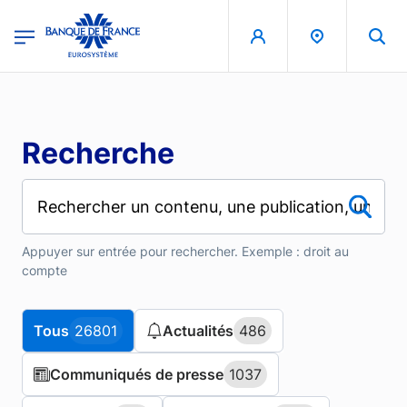
Aller au contenu principal
region
Banque de France - Menu Principal
Recherche
Appuyer sur entrée pour rechercher. Exemple : droit au
compte
Tous
Tous
26801
26801
Actualités
Actualités
486
486
Communiqués de presse
Communiqués de presse
1037
1037