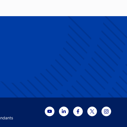
 menu
endants