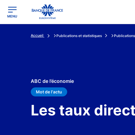
egion
Banque de France - Menu Principal
MENU
Accueil
Publications et statistiques
Publications
ABC de l’économie
Mot de l'actu
Les taux direc