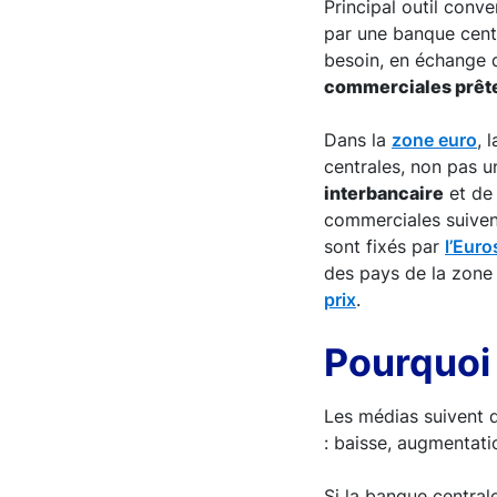
Principal outil conv
par une banque centr
besoin, en échange d
commerciales prêtent
Dans la
zone euro
, 
centrales, non pas 
interbancaire
et de 
commerciales suivent
sont fixés par
l’Eur
des pays de la zone 
prix
.
Pourquoi 
Les médias suivent 
: baisse, augmentati
Si la banque central