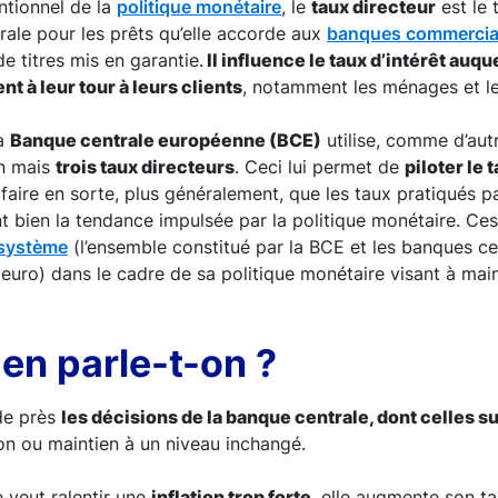
entionnel de la
politique monétaire
, le
taux directeur
est le 
ale pour les prêts qu’elle accorde aux
banques commercia
e titres mis en garantie.
Il influence le taux d’intérêt auq
 à leur tour à leurs clients
, notamment les ménages et le
la
Banque centrale européenne (BCE)
utilise, comme d’au
un mais
trois taux directeurs
. Ceci lui permet de
piloter le
faire en sorte, plus généralement, que les taux pratiqués p
 bien la tendance impulsée par la politique monétaire. Ces
osystème
(l’ensemble constitué par la BCE et les banques ce
euro) dans le cadre de sa politique monétaire visant à main
en parle-t-on ?
de près
les décisions de la banque centrale, dont celles s
on ou maintien à un niveau inchangé.
e veut ralentir une
inflation trop forte
, elle augmente son ta