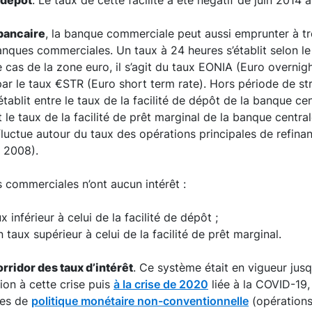
e dépôt
. Le taux de cette facilité a été négatif de juin 2014 à
bancaire
, la banque commerciale peut aussi emprunter à t
nques commerciales. Un taux à 24 heures s’établit selon l
e cas de la zone euro, il s’agit du taux EONIA (Euro overnig
par le taux €STR (Euro short term rate). Hors période de str
établit entre le taux de la facilité de dépôt de la banque cen
et le taux de la facilité de prêt marginal de la banque central
 fluctue autour du taux des opérations principales de refina
n 2008).
s commerciales n’ont aucun intérêt :
x inférieur à celui de la facilité de dépôt ;
 taux supérieur à celui de la facilité de prêt marginal.
orridor des taux d’intérêt
. Ce système était en vigueur jus
ion à cette crise puis
à la crise de 2020
liée à la COVID-19,
res de
politique monétaire non-conventionnelle
(opérations