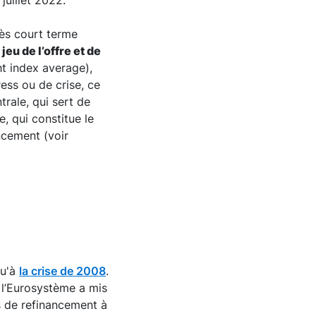
 juillet 2022.
rès court terme
e
jeu de l’offre et de
ht index average),
ess ou de crise, ce
trale, qui sert de
e, qui constitue le
ncement (voir
qu'à
la crise de 2008
.
 l’Eurosystème a mis
 de refinancement à