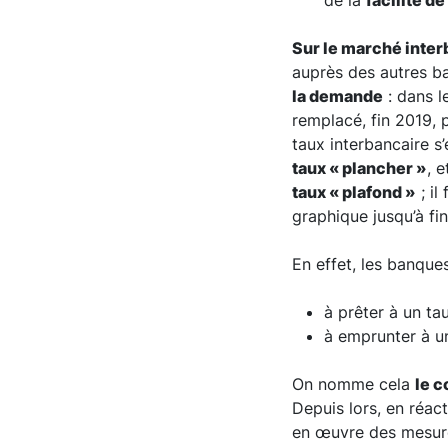
de la
facilité d
Sur le marché inter
auprès des autres ba
la demande
: dans l
remplacé, fin 2019, 
taux interbancaire s’
taux « plancher »
, 
taux « plafond »
; il
graphique jusqu’à fi
En effet, les banque
à prêter à un tau
à emprunter à un
On nomme cela
le c
Depuis lors, en réact
en œuvre des mesu