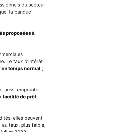
ssionnels du secteur
equel la banque
ités proposées à
merciales
e. Le taux d’intérêt
ur en temps normal
;
nt aussi emprunter
la
facilité de prêt
dités, elles peuvent
au taux, plus faible,