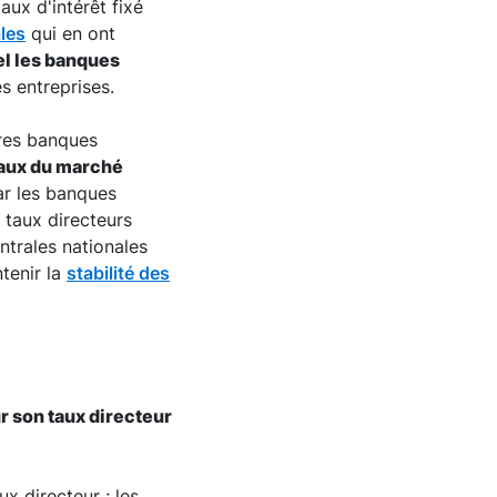
taux d'intérêt fixé
les
qui en ont
uel les banques
s entreprises.
tres banques
 taux du marché
ar les banques
 taux directeurs
ntrales nationales
tenir la
stabilité des
ur son taux directeur
ux directeur ; les