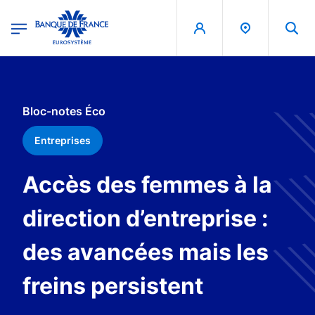
egion
Banque de France - Menu Principal
Aller au contenu principal
Bloc-notes Éco
Entreprises
Accès des femmes à la
direction d’entreprise :
des avancées mais les
freins persistent