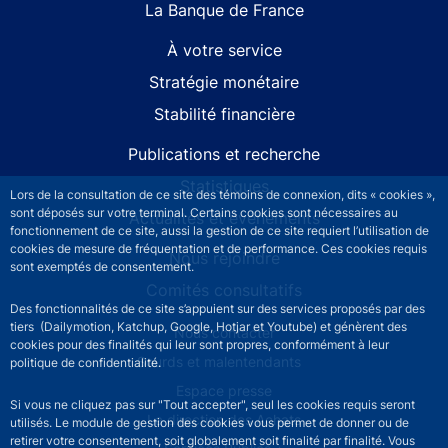
La Banque de France
À votre service
Stratégie monétaire
Stabilité financière
Publications et recherche
Statistiques
Lors de la consultation de ce site des témoins de connexion, dits « cookies »,
sont déposés sur votre terminal. Certains cookies sont nécessaires au
Actualités et événements
fonctionnement de ce site, aussi la gestion de ce site requiert l’utilisation de
cookies de mesure de fréquentation et de performance. Ces cookies requis
Nous rejoindre
sont exemptés de consentement.
Comités consultatifs
Des fonctionnalités de ce site s’appuient sur des services proposés par des
tiers (Dailymotion, Katchup, Google, Hotjar et Youtube) et génèrent des
Footer secondary menu
Nous contacter
cookies pour des finalités qui leur sont propres, conformément à leur
Sourds et malentendants
politique de confidentialité.
Espace presse
Si vous ne cliquez pas sur "Tout accepter", seul les cookies requis seront
La direction des Achats
utilisés. Le module de gestion des cookies vous permet de donner ou de
retirer votre consentement, soit globalement soit finalité par finalité. Vous