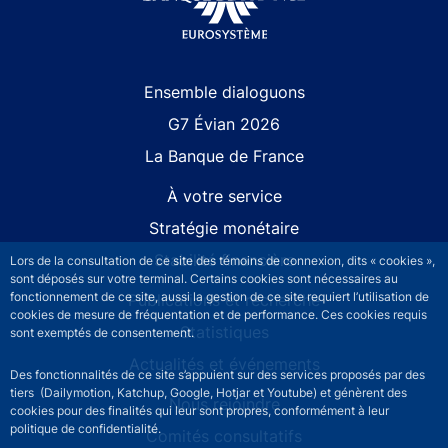
Site navigation
Ensemble dialoguons
G7 Évian 2026
La Banque de France
À votre service
Stratégie monétaire
Stabilité financière
Lors de la consultation de ce site des témoins de connexion, dits « cookies »,
sont déposés sur votre terminal. Certains cookies sont nécessaires au
fonctionnement de ce site, aussi la gestion de ce site requiert l’utilisation de
Publications et recherche
cookies de mesure de fréquentation et de performance. Ces cookies requis
Statistiques
sont exemptés de consentement.
Actualités et événements
Des fonctionnalités de ce site s’appuient sur des services proposés par des
tiers (Dailymotion, Katchup, Google, Hotjar et Youtube) et génèrent des
Nous rejoindre
cookies pour des finalités qui leur sont propres, conformément à leur
politique de confidentialité.
Comités consultatifs