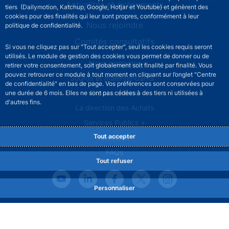
Actualités et événements
tiers (Dailymotion, Katchup, Google, Hotjar et Youtube) et génèrent des
cookies pour des finalités qui leur sont propres, conformément à leur
Nous rejoindre
politique de confidentialité.
Comités consultatifs
Si vous ne cliquez pas sur "Tout accepter", seul les cookies requis seront
utilisés. Le module de gestion des cookies vous permet de donner ou de
Footer secondary menu
Nous contacter
retirer votre consentement, soit globalement soit finalité par finalité. Vous
pouvez retrouver ce module à tout moment en cliquant sur l’onglet "Centre
Sourds et malentendants
de confidentialité" en bas de page. Vos préférences sont conservées pour
Espace presse
une durée de 6 mois. Elles ne sont pas cédées à des tiers ni utilisées à
d'autres fins.
La direction des Achats
Services Publics +
Tout accepter
Glossaire
FAQs
Tout refuser
Personnaliser
Footer legal notice menu
Mentions légales
Accessibilité partiellement conforme
Aide
Protection des données
Gestion des cookies
Plan du site